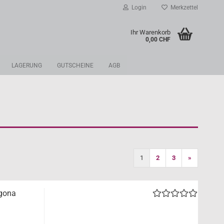
Login
Merkzettel
Ihr Warenkorb
0,00 CHF
LAGERUNG
GUTSCHEINE
AGB
1
2
3
»
agona