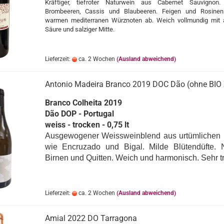
Kräftiger, tiefroter Naturwein aus Cabernet Sauvignon
Brombeeren, Cassis und Blaubeeren. Feigen und Rosinen
warmen mediterranen Würznoten ab. Weich vollmundig mit 
Säure und salziger Mitte.
Lieferzeit:
ca. 2 Wochen
(Ausland abweichend)
Antonio Madeira Branco 2019 DOC Dão (ohne BIO Z
Branco Colheita 2019
Dão DOP - Portugal
weiss - trocken - 0,75 lt
Ausgewogener Weissweinblend aus urtümlichen 
wie Encruzado und Bigal. Milde Blütendüfte. 
Birnen und Quitten. Weich und harmonisch. Sehr tr
Lieferzeit:
ca. 2 Wochen
(Ausland abweichend)
Amial 2022 DO Tarragona