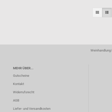
Weinhandlung P
MEHR ÜBER...
Gutscheine
Kontakt
Widerrufsrecht
AGB
Liefer- und Versandkosten