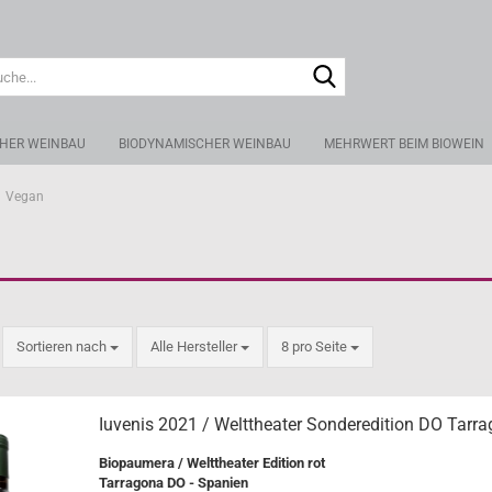
Suche...
CHER WEINBAU
BIODYNAMISCHER WEINBAU
MEHRWERT BEIM BIOWEIN
Vegan
Sortieren nach
pro Seite
Sortieren nach
Alle Hersteller
8 pro Seite
Iuvenis 2021 / Welttheater Sonderedition DO Tarr
Biopaumera / Welttheater Edition rot
Tarragona DO - Spanien