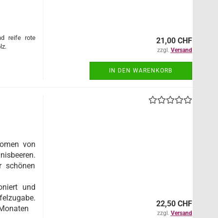
d reife rote
21,00 CHF
lz.
zzgl.
Versand
IN DEN WARENKORB
Aromen von
sbeeren.
r schönen
oniert und
elzugabe.
22,50 CHF
 Monaten
zzgl.
Versand