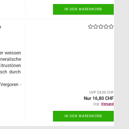
IN DEN WARENKORB
à
er weissen
eralische
trustönen
isch durch
 Vergoren -
UVP 24,00 CHF
Nur 16,80 CHF
zzgl.
Versand
IN DEN WARENKORB