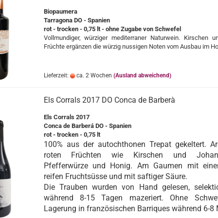
Biopaumera
Tarragona DO - Spanien
rot - trocken - 0,75 lt - ohne Zugabe von Schwefel
Vollmundiger, würziger mediterraner Naturwein. Kirschen un
Früchte ergänzen die würzig nussigen Noten vom Ausbau im Ho
Lieferzeit:
ca. 2 Wochen
(Ausland abweichend)
Els Corrals 2017 DO Conca de Barberà
Els Corrals 2017
Conca de Barberá DO - Spanien
rot - trocken - 0,75 lt
100% aus der autochthonen Trepat gekeltert. 
roten Früchten wie Kirschen und Johanni
Pfefferwürze und Honig. Am Gaumen mit eine
reifen Fruchtsüsse und mit saftiger Säure.
Die Trauben wurden von Hand gelesen, selekti
während 8-15 Tagen mazeriert. Ohne Schwef
Lagerung in französischen Barriques während 6-8