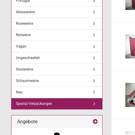
Portugal
Weissweine
Roseweine
Rotweine
Vegan
Ungeschwefelt
Süssweine
Schaumweine
Neu
Spezial-Verpackungen
Angebote