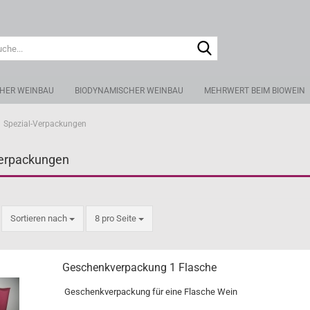
Suche...
CHER WEINBAU
BIODYNAMISCHER WEINBAU
MEHRWERT BEIM BIOWEIN
Spezial-Verpackungen
Verpackungen
Sortieren nach
pro Seite
Sortieren nach
8 pro Seite
Geschenkverpackung 1 Flasche
Geschenkverpackung für eine Flasche Wein