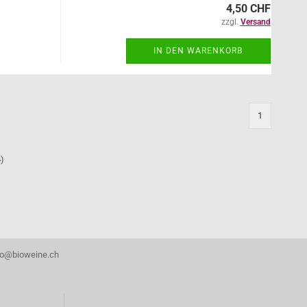
4,50 CHF
zzgl.
Versand
IN DEN WARENKORB
1
4
)
nfo@bioweine.ch