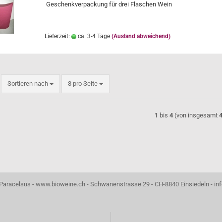
Geschenkverpackung für drei Flaschen Wein
Lieferzeit:
ca. 3-4 Tage
(Ausland abweichend)
Sortieren nach
pro Seite
Sortieren nach
8 pro Seite
1
bis
4
(von insgesamt
aracelsus - www.bioweine.ch - Schwanenstrasse 29 - CH-8840 Einsiedeln - i