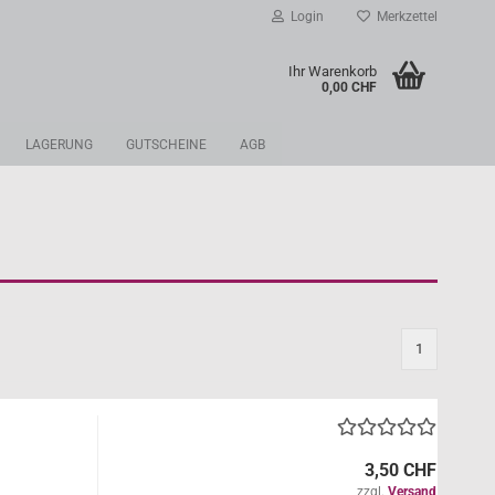
Login
Merkzettel
Ihr Warenkorb
0,00 CHF
LAGERUNG
GUTSCHEINE
AGB
1
3,50 CHF
zzgl.
Versand