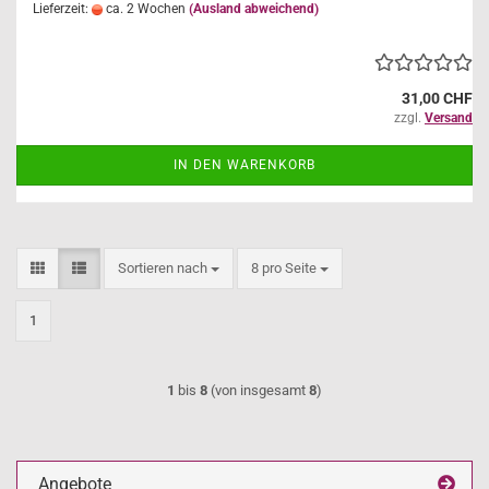
Lieferzeit:
ca. 2 Wochen
(Ausland abweichend)
31,00 CHF
zzgl.
Versand
IN DEN WARENKORB
Sortieren nach
pro Seite
Sortieren nach
8 pro Seite
1
1
bis
8
(von insgesamt
8
)
Angebote