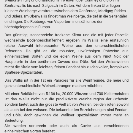
Weinorten Fully und Chamoson im Westen über Conthey und Sion im
Zentralwallis bis nach Salgesch im Osten. Auf dem linken Ufer liegen
kleinere Weinberge verstreut zwischen dem Genfersee, Martigny, Riddes
und Siders. Im Oberwallis findet man Weinberge, die tief in die Seitentäler
eindringen. Die Rebberge von Visperterminen zählen zu den
höchstgelegenen in Europa.
Das günstige, sonnenreiche trockene Klima und die mit jeder Parzelle
wechselnde Bodenbeschaffenheit ergeben im Wallis eine erstaunlich
reiche Auswahl interessanter Weine aus den unterschiedlichsten
Rebsorten. Da gibt es die robusten, urwüchsigen Rotweine aus
einheimischen Sorten und die edlen Weine aus dem Pinot Noir, der
Hauptsorte in den berühmten Cuvées des Dôle. Bei den Weissweinen
reicht die Skala vom leichten, feinen Fendant bis zu den vollen, komplexen
Spätlese-Spezialitäten.
Das Wallis ist in der Tat ein Paradies für alle Weinfreunde, die neue und
ganz unterschiedliche Weinerfahrungen machen möchten.
Mit einer Rebfläche von 5.136 ha, 20.000 Winzern und 700 Kellermeistern
ist das Wallis nicht nur die produktivste Weinbauregion der Schweiz,
sondern bietet auch die grösste Vielfalt von Weinen, bei den roten sowohl
als auch bei den weissen. Die bekanntesten Bezeichnungen sind Fendant
und Dôle, doch gewinnen die Walliser Spezialitäten immer mehr an
Bedeutung.
Sie werden sortenrein oder auch als Cuvée aus verschiedenen
einheimischen Sorten bereitet.