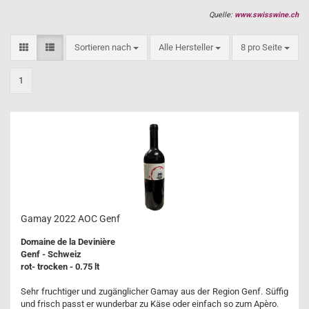
Quelle:
www.swisswine.ch
Sortieren nach
pro Seite
Sortieren nach
Alle Hersteller
8 pro Seite
1
Gamay 2022 AOC Genf
Domaine de la Devinière
Genf - Schweiz
rot- trocken - 0.75 lt
Sehr fruchtiger und zugänglicher Gamay aus der Region Genf. Süffig
und frisch passt er wunderbar zu Käse oder einfach so zum Apèro.