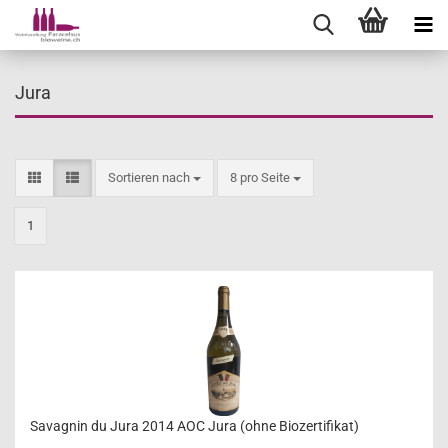
Jura
Sortieren nach
pro Seite
Sortieren nach
8 pro Seite
1
Savagnin du Jura 2014 AOC Jura (ohne Biozertifikat)