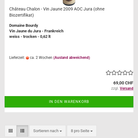
Château Chalon - Vin Jaune 2009 AOC Jura (ohne
Biozertifikat)
Domaine Bourdy
Vin Jaune du Jura - Frankreich
weiss - trocken - 0,62 lt
Lieferzeit:
ca. 2 Wochen
(Ausland abweichend)
69,00 CHF
zzgl.
Versand
IN DEN WARENKORB
Sortieren nach
pro Seite
Sortieren nach
8 pro Seite