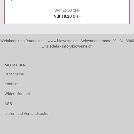
UVP 26,00 CHF
Nur 18,20 CHF
Weinhandlung Paracelsus - www.bioweine.ch - Schwanenstrasse 29 - CH-8840
Einsiedeln - info@bioweine.ch
MEHR ÜBER...
Gutscheine
Kontakt
Widerrufsrecht
AGB
Liefer- und Versandkosten